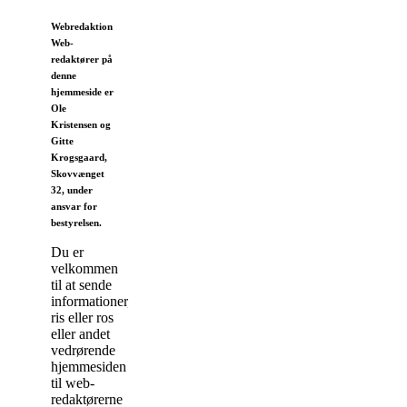
Webredaktion
Web-
redaktører på
denne
hjemmeside er
Ole
Kristensen og
Gitte
Krogsgaard,
Skovvænget
32, under
ansvar for
bestyrelsen.
Du er
velkommen
til at sende
informationer,
ris eller ros
eller andet
vedrørende
hjemmesiden
til web-
redaktørerne